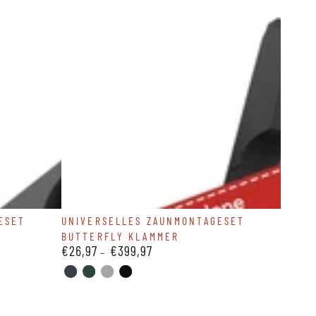
Universelles
ESET
UNIVERSELLES ZAUNMONTAGESET
BUTTERFLY KLAMMER
Zaunmontageset
€26,97
€399,97
Regulärer
Butterfly
Preis
Klammer
ANTHRAZIT-
GRUEN-
SILBER-
SCHWARZ-
7016
6005
9006
9005