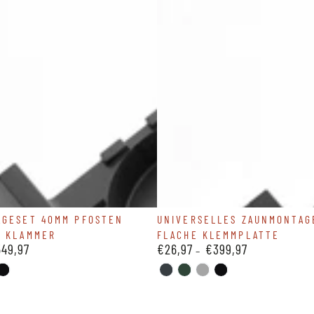
eset
Universelles
AGESET 40MM PFOSTEN
UNIVERSELLES ZAUNMONTAG
Y KLAMMER
FLACHE KLEMMPLATTE
Zaunmontageset
49,97
€26,97
€399,97
Regulärer
flache
Preis
Klemmplatte
T-
-
LBER-
SCHWARZ-
ANTHRAZIT-
GRUEN-
SILBER-
SCHWARZ-
06
9005
7016
6005
9006
9005