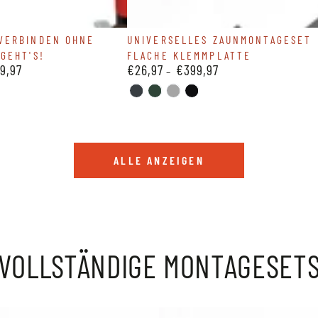
Universelles
VERBINDEN OHNE
UNIVERSELLES ZAUNMONTAGESET
GEHT'S!
FLACHE KLEMMPLATTE
Zaunmontageset
9,97
€26,97
€399,97
Regulärer
flache
Preis
Klemmplatte
ANTHRAZIT-
GRUEN-
SILBER-
SCHWARZ-
7016
6005
9006
9005
ALLE ANZEIGEN
VOLLSTÄNDIGE
MONTAGESET