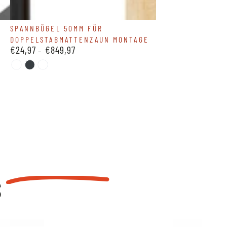
Spannbügel
SPANNBÜGEL 50MM FÜR
DOPPELSTABMATTENZAUN MONTAGE
50mm
€24,97
€849,97
Regulärer
für
Preis
Doppelstabmattenzaun
Silber
Anthrazit
Grün
7016
6005
Montage
S