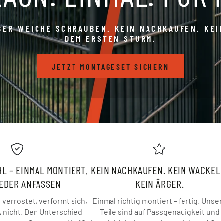
BER WEICHE SCHRAUBEN. KEIN NACHKAUFEN. KE
DEM ERSTEN STURM.
JETZT MONTAGESET SICHERN
L – EINMAL MONTIERT,
KEIN NACHKAUFEN. KEIN WACKEL
IEDER ANFASSEN
KEIN ÄRGER.
verrostet, verformt sich,
Einmal richtig montiert – fertig. Unse
A nicht. Den Unterschied
Teile sind auf Passgenauigkeit und