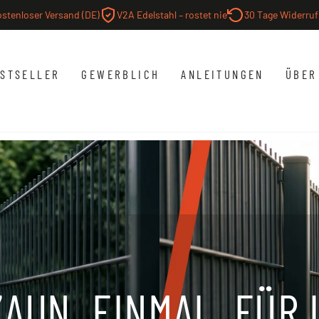
stenloser Versand (DE)
V2A Edelstahl – rostet nie
30 Tage Widerruf
STSELLER
GEWERBLICH
ANLEITUNGEN
ÜBER
ZAUN. EINMAL. FÜR 