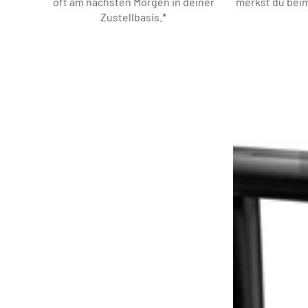
oft am nächsten Morgen in deiner
merkst du beim
Zustellbasis.*