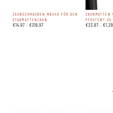
Zaunschrauben
Zaunmatten
ZAUNSCHRAUBEN M8X40 FÜR DEN
ZAUNMATTEN 
STABMATTENZAUN
PFOSTEN? SO 
M8x40
verbinden
€14,97
€219,97
€23,97
€1.29
Regulärer
Regulärer
für
ohne
Preis
Preis
den
Pfosten?
Stabmattenzaun
So
geht's!