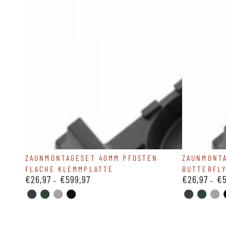
Zaunmontageset
Zaunmontag
ZAUNMONTAGESET 40MM PFOSTEN
ZAUNMONT
FLACHE KLEMMPLATTE
BUTTERFL
40mm
40mm
€26,97
€599,97
€26,97
€5
Regulärer
Regulärer
Pfosten
Pfosten
Preis
Preis
flache
Butterfly
ANTHRAZIT-
GRUEN-
SILBER-
SCHWARZ-
ANTHRAZI
GRUEN
SI
7016
6005
9006
9005
7016
6005
90
Klemmplatte
Klammer