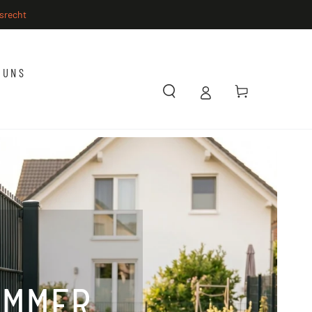
srecht
 UNS
Warenkorb
IMMER.