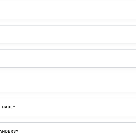
?
T HABE?
OANDERS?